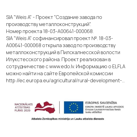
SIA "Weis A" - Проект "Создание завода по
производству металлоконструкций".
Номер проекта 18-03-А00641-000068.
SIA "Weis A" софинансировал проект №. 18-03-
A00641-000068 открыла завод по производству
металлоконструкций в Пилскалнесской волости
Илукстесского района. Проект реализован в
сотрудничестве с www.edo.lv. Информацию о ELFLA
можно найти на сайте Европейской комиссии
http://ec.europa.eu/agricultural/rural-development-...