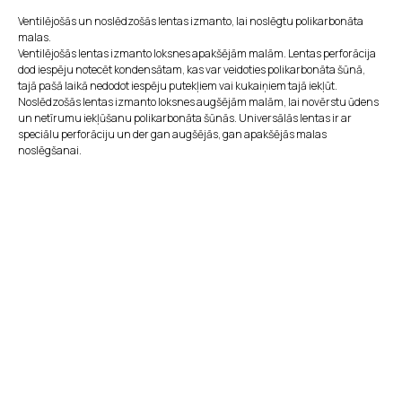
Ventilējošās un noslēdzošās lentas izmanto, lai noslēgtu polikarbonāta
malas.
Ventilējošās lentas izmanto loksnes apakšējām malām. Lentas perforācija
dod iespēju notecēt kondensātam, kas var veidoties polikarbonāta šūnā,
tajā pašā laikā nedodot iespēju putekļiem vai kukaiņiem tajā iekļūt.
Noslēdzošās lentas izmanto loksnes augšējām malām, lai novērstu ūdens
un netīrumu iekļūšanu polikarbonāta šūnās. Universālās lentas ir ar
speciālu perforāciju un der gan augšējās, gan apakšējās malas
noslēgšanai.