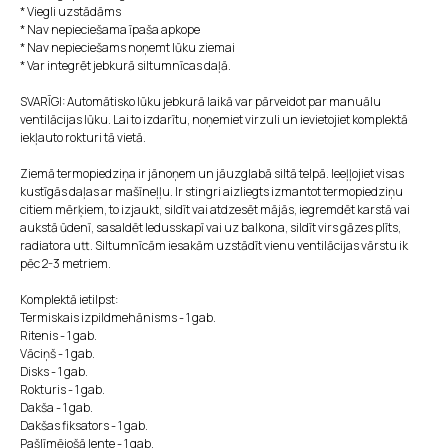
* Viegli uzstādāms
* Nav nepieciešama īpaša apkope
* Nav nepieciešams noņemt lūku ziemai
* Var integrēt jebkurā siltumnīcas daļā.
SVARĪGI: Automātisko lūku jebkurā laikā var pārveidot par manuālu
ventilācijas lūku. Lai to izdarītu, noņemiet virzuli un ievietojiet komplektā
iekļauto rokturi tā vietā.
Ziemā termopiedziņa ir jānoņem un jāuzglabā siltā telpā. Ieeļļojiet visas
kustīgās daļas ar mašīneļļu. Ir stingri aizliegts izmantot termopiedziņu
citiem mērķiem, to izjaukt, sildīt vai atdzesēt mājās, iegremdēt karstā vai
aukstā ūdenī, sasaldēt ledusskapī vai uz balkona, sildīt virs gāzes plīts,
radiatora utt. Siltumnīcām iesakām uzstādīt vienu ventilācijas vārstu ik
pēc 2-3 metriem.
Komplektā ietilpst:
Termiskais izpildmehānisms - 1 gab.
Ritenis - 1 gab.
Vāciņš - 1 gab.
Disks - 1 gab.
Rokturis - 1 gab.
Dakša - 1 gab.
Dakšas fiksators - 1 gab.
Pašlīmējošā lente - 1 gab.