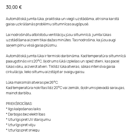
30,00
€
Automātiskā jumta lūka, praktiska un viegli uzstādāma, atrisina karstā
gaisa uzkrāšanās problēmu siltumnīcas augšpusē.
Lai nodrošinātu atbilstošu ventilāciju jūsu siltumnīcā, jumta lūkas
uzstādīšana aizņem tikai dažas minūtes. Tas nodrošina, ka jūsu augi
saņem pilnu vēsā gaisa plūsmu.
Automātiskā jumta lūka ir termiski darbināma. Kad temperatūra siltumnīcā
paaugstinās virs 20°C, šķidrums lūkā izplešas un spiež stieni, kas paceļ
lūkas vāku, aizverot atveri. Tiklīdz lūka atveras, sākas intensīva gaisa
cirkulācija, lieko siltumu aizstājot ar svaigu gaisu.
Lūka maksimāli atveras pie 26°C.
Kad temperatūra nokrītas līdz 20°C vai zemāk, šķidrums pievadā saraujas,
mainot darbību.
PRIEKŠROCĪBAS:
* Ilgs kalpošanas laiks
* Darbojas bez elektrības
* Izturīgs pret UV starojumu
* Izturīgs pret vēju
* Izturīgs pret sniegu