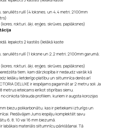
 sarullēts rullī (4 loksnes, un 4,4 metri; 2100mm
trs)
(kores, rokturi, āķi, eņģes, skrūves, paplāksnes)
tācija
idā. Iepakots 2 kastēs (lielākā kaste
 sarullēts rullī (1 loksne un 2,2 metri; 2100mm garumā;
(kores, rokturi, āķi, eņģes, skrūves, paplāksnes)
aredzēta tiem, kam dārzkopība ir nedaudz vairāk kā
dz lielāku lietderīgo platību un siltumnīca derēs arī
CTORIA DELUXE ir iespējams pagarināt ar 2 metru soli. Ja
 metrus ieteicams ierīkot stiprības sienu.
 no cinkota tērauda profiliem, kuriem ir augsta korozijas
mm biezu polikarbonātu, kas ir pietiekami izturīgs un
mnīcai. Piedāvājam Jums iespēju komplektēt savu
ātu 6; 8; 10 vai 16 mm biezumā.
ir labākais materiāls siltumnīcu pārklāšanai. Tā