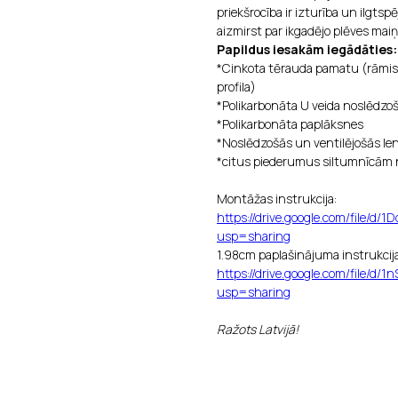
priekšrocība ir izturība un ilgtsp
aizmirst par ikgadējo plēves maiņu 
Papildus iesakām iegādāties:
*Cinkota tērauda pamatu (rāmis
profila)
*Polikarbonāta U veida noslēdzoša
*Polikarbonāta paplāksnes
*Noslēdzošās un ventilējošās le
*citus piederumus siltumnīcām 
Montāžas instrukcija:
https://drive.google.com/file
usp=sharing
1.98cm paplašinājuma instrukcija
https://drive.google.com/file
usp=sharing
Ražots Latvijā!