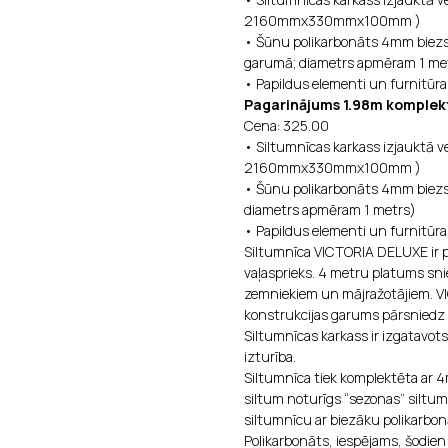
2160mmx330mmx100mm )
• Šūnu polikarbonāts 4mm biezs,
garumā; diametrs apmēram 1 me
• Papildus elementi un furnitūra 
Pagarinājums 1.98m komplek
Cena: 325.00
• Siltumnīcas karkass izjauktā ve
2160mmx330mmx100mm )
• Šūnu polikarbonāts 4mm biezs,
diametrs apmēram 1 metrs)
• Papildus elementi un furnitūra 
Siltumnīca VICTORIA DELUXE ir p
vaļasprieks. 4 metru platums snie
zemniekiem un mājražotājiem. VI
konstrukcijas garums pārsniedz 8
Siltumnīcas karkass ir izgatavots
izturība.
Siltumnīca tiek komplektēta ar 4
siltum noturīgs “sezonas” siltu
siltumnīcu ar biezāku polikarbon
Polikarbonāts, iespējams, šodien 