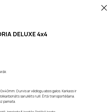
ORIA DELUXE 4x4
irāk
40x40mm. Durvis ar vēdlogu abos galos. Karkass ir
olikarbonāts sarullēts rullī. Ērtā transportēšana.
uz pamata.
idā. Iepakots 5 kastēs (lielākā kaste