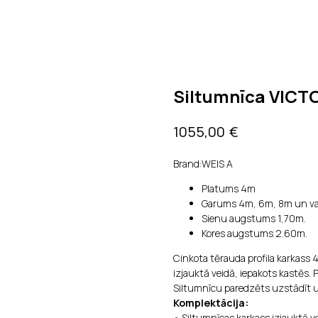
Siltumnīca VICT
€
1055,00
Brand:WEIS A
Platums 4m
Garums 4m, 6m, 8m un va
Sienu augstums 1,70m.
Kores augstums 2.60m.
Cinkota tērauda profila karkass 
izjauktā veidā, iepakots kastēs. P
Siltumnīcu paredzēts uzstādīt 
Komplektācija:
• Siltumnīcas karkass izjauktā ve