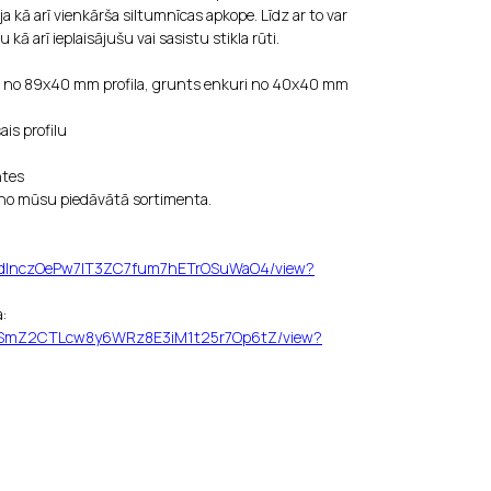
ēja kā arī vienkārša siltumnīcas apkope. Līdz ar to var
kā arī ieplaisājušu vai sasistu stikla rūti.
 no 89x40 mm profila, grunts enkuri no 40x40 mm
is profilu
ntes
no mūsu piedāvātā sortimenta.
/d/1DdInczOePw7lT3ZC7fum7hETrOSuWaO4/view?
:
/d/1nSmZ2CTLcw8y6WRz8E3iM1t25r7Op6tZ/view?