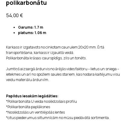
polikarbonātu
54,00
€
Garums: 1.7 m
platums: 1.06 m
Karkass ir izgatavots no cinkotam caurulem 20x20 mm. Ērtā
transportēšana, karkass ir
izjauktā veidā.
Polikarbonāta krāsas: caurspīdīgs, zils un tonēts .
Jumtiņš aizsargā ārdurvis no ārējās vides faktoru – lietus un sniega –
ietekmes un arī no spožiem saules stariem, kas nodara kaitējumu visu
veidu materiālu ārdurvīm.
Papildus iesakām iegādāties:
*Polikarbonāta U veida noslēdzošais profilu
*Polikarbonāta paplāksnes
*Noslēdzošās un ventilējošās lentes
*citus piederumus siltumnīcām no mūsu piedāvātā sortimenta.