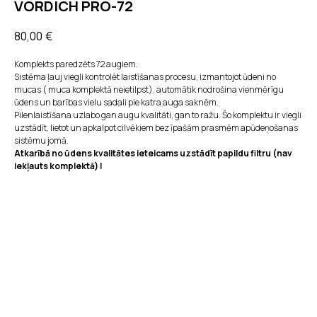
VORDICH PRO-72
80,00
€
Komplekts paredzēts 72 augiem.
Sistēma ļauj viegli kontrolēt laistīšanas procesu, izmantojot ūdeni no
mucas ( muca komplektā neietilpst), automātik nodrošina vienmērīgu
ūdens un barības vielu sadali pie katra auga saknēm.
Pilenlaistīšana uzlabo gan augu kvalitāti, gan to ražu. Šo komplektu ir viegli
uzstādīt, lietot un apkalpot cilvēkiem bez īpašām prasmēm apūdeņošanas
sistēmu jomā.
Atkarībā no ūdens kvalitātes ieteicams uzstādīt papildu filtru (nav
iekļauts komplektā) !